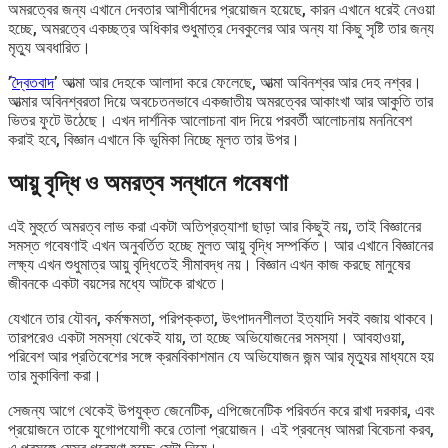
অমরত্বের জন্য এখানে দেবতার আশীর্বাদের প্রয়োজন হয়েছে, কারন এখানে ধরেই নেওয়া
হচ্ছে, অমরত্বে একচ্ছত্র অধিকার শুধুমাত্র দেবকুলের আর অন্য যা কিছু সৃষ্টি তার জন্য
মৃত্যু অবধারিত।
’
দ্বৈতবাদ
’ আত্মা আর দেহকে আলাদা করে ফেলেছে, আত্মা অবিনশ্বর আর দেহ নশ্বর।
আত্মার অবিনশ্বরতা দিয়ে অবচেতনভাবে একজাতীয় অমরত্বের আকাংখা আর আকুতি তার
ভিতর ফুটে উঠেছে। এখন দার্শনিক আলোচনা বাদ দিয়ে পরবর্তী আলোচনায় মননিবেশ
করাই হবে, বিজ্ঞান এখানে কি ভূমিকা নিচ্ছে মূলত তার উপর।
আয়ু বৃদ্ধি ও অমরত্ব সন্ধানে গবেষণা
এই মুহুর্তে অমরত্ব লাভ করা একটা অতিপ্রত্যাশা ছাড়া আর কিছুই নয়, তাই বিজ্ঞানের
সমস্ত গবেষণাই এখন অনুবর্তিত হচ্ছে মুলত আয়ু বৃদ্ধি সম্পর্কিত। আর এখানে বিজ্ঞানের
লক্ষ্য এখন শুধুমাত্র আয়ু বৃদ্ধিতেই সীমাবদ্ধ নয়। বিজ্ঞান এখন কাজ করছে মানুষের
জীবনকে একটা বয়সের মধ্যে আটকে রাখতে।
যেখানে তার যৌবন, কর্মক্ষমতা, পরিপক্কতা, উৎপাদনশীলতা ইত্যাদি সবই বজায় থাকবে।
তারপরেও একটা সমস্যা থেকেই যায়, তা হচ্ছে অভিযোজনের সমস্যা। আবহাওয়া,
পরিবেশ আর প্রতিবেশের সঙ্গে ক্রমবিকাশমান যে অভিযোজন জন্ম আর মৃত্যুর মাধ্যমে হয়
তার মুকাবিলা করা।
সেজন্য আগে থেকেই উপযুক্ত জেনেটিক, এপিজেনেটিক পরিবর্তন করে রাখা দরকার, এবং
প্রয়োজনে তাকে যুগোপযোগী করে তোলা প্রয়োজন। এই প্রবন্ধে আমরা বিবেচনা করব,