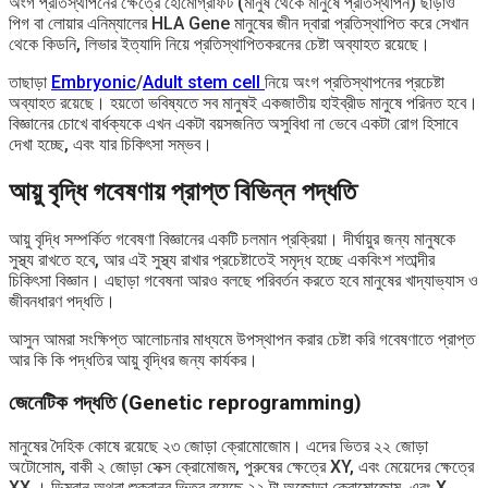
অংগ প্রতিস্থাপনের ক্ষেত্রে হোমোগ্রাফট (মানুষ থেকে মানুষে প্রতিস্থাপন) ছাড়াও
পিগ বা লোয়ার এনিম্যালের HLA Gene মানুষের জীন দ্বারা প্রতিস্থাপিত করে সেখান
থেকে কিডনি, লিভার ইত্যাদি নিয়ে প্রতিস্থাপিতকরনের চেষ্টা অব্যাহত রয়েছে।
তাছাড়া
Embryonic
/
Adult stem cell
নিয়ে অংগ প্রতিস্থাপনের প্রচেষ্টা
অব্যাহত রয়েছে। হয়তো ভবিষ্যতে সব মানুষই একজাতীয় হাইব্রীড মানুষে পরিনত হবে।
বিজ্ঞানের চোখে বার্ধক্যকে এখন একটা বয়সজনিত অসুবিধা না ভেবে একটা রোগ হিসাবে
দেখা হচ্ছে, এবং যার চিকিৎসা সম্ভব।
আয়ু বৃদ্ধি গবেষণায় প্রাপ্ত বিভিন্ন পদ্ধতি
আয়ু বৃদ্ধি সম্পর্কিত গবেষণা বিজ্ঞানের একটি চলমান প্রক্রিয়া। দীর্ঘায়ুর জন্য মানুষকে
সুস্থ্য রাখতে হবে, আর এই সুস্থ্য রাখার প্রচেষ্টাতেই সমৃদ্ধ হচ্ছে একবিংশ শতাব্দীর
চিকিৎসা বিজ্ঞান। এছাড়া গবেষনা আরও বলছে পরিবর্তন করতে হবে মানুষের খাদ্যাভ্যাস ও
জীবনধারণ পদ্ধতি।
আসুন আমরা সংক্ষিপ্ত আলোচনার মাধ্যমে উপস্থাপন করার চেষ্টা করি গবেষণাতে প্রাপ্ত
আর কি কি পদ্ধতির আয়ু ‍বৃদ্ধির জন্য কার্যকর।
জেনেটিক পদ্ধতি (Genetic reprogramming)
মানুষের দৈহিক কোষে রয়েছে ২৩ জোড়া ক্রোমোজোম। এদের ভিতর ২২ জোড়া
অটোসোম, বাকী ২ জোড়া সেক্স ক্রোমোজম, পুরুষের ক্ষেত্রে XY, এবং মেয়েদের ক্ষেত্রে
XX । ডিম্বানু অথবা শুক্রানুর ভিতর রয়েছে ২২ টা অজোড়া ক্রোমোজোম, এবং X