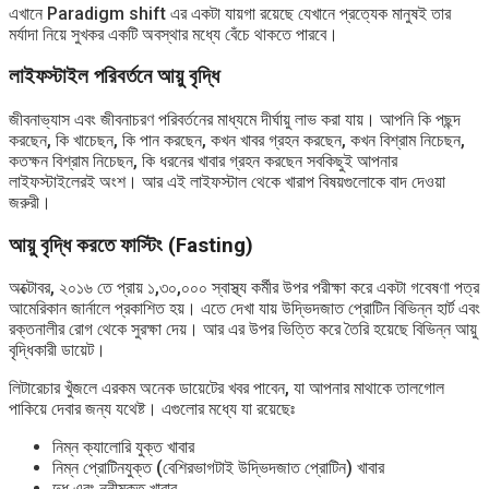
এখানে Paradigm shift এর একটা যায়গা রয়েছে যেখানে প্রত্যেক মানুষই তার
মর্যাদা নিয়ে সুখকর একটি অবস্থার মধ্যে বেঁচে থাকতে পারবে।
লাইফস্টাইল পরিবর্তনে আয়ু বৃদ্ধি
জীবনাভ্যাস এবং জীবনাচরণ পরিবর্তনের মাধ্যমে দীর্ঘায়ু লাভ করা যায়। আপনি কি পছন্দ
করছেন, কি খাচেছন, কি পান করছেন, কখন খাবর গ্রহন করছেন, কখন বিশ্রাম নিচেছন,
কতক্ষন বিশ্রাম নিচেছন, কি ধরনের খাবার গ্রহন করছেন সবকিছুই আপনার
লাইফস্টাইলেরই অংশ। আর এই লাইফস্টাল থেকে খারাপ বিষয়গুলোকে বাদ দেওয়া
জরুরী।
আয়ু বৃদ্ধি করতে ফাস্টিং (Fasting)
অক্টোবর, ২০১৬ তে প্রায় ১,৩০,০০০ স্বাস্থ্য কর্মীর উপর পরীক্ষা করে একটা গবেষণা পত্র
আমেরিকান জার্নালে প্রকাশিত হয়। এতে দেখা যায় উদ্ভিদজাত প্রোটিন বিভিন্ন হার্ট এবং
রক্তনালীর রোগ থেকে সুরক্ষা দেয়। আর এর উপর ভিত্তি করে তৈরি হয়েছে বিভিন্ন আয়ু
বৃদ্ধিকারী ডায়েট।
লিটারেচার খুঁজলে এরকম অনেক ডায়েটের খবর পাবেন, যা আপনার মাথাকে তালগোল
পাকিয়ে দেবার জন্য যথেষ্ট। এগুলোর মধ্যে যা রয়েছেঃ
নিম্ন ক্যালোরি যুক্ত খাবার
নিম্ন প্রোটিনযুক্ত (বেশিরভাগটাই উদ্ভিদজাত প্রোটিন) খাবার
দুধ এবং ননীমুক্ত খাবার