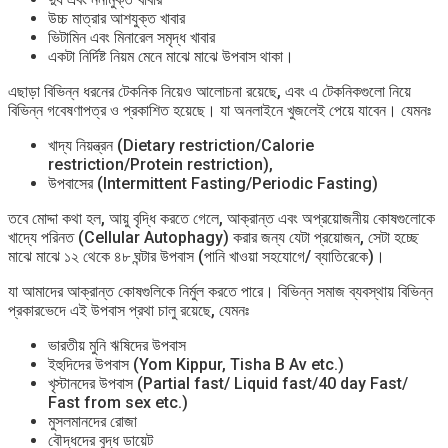
উচ্চ মাত্রার আশযুক্ত খাবার
ভিটামিন এবং মিনারেল সমৃদ্ধ খাবার
একটা নির্দিষ্ট নিয়ম মেনে মাঝে মাঝে উপবাস থাকা।
এছাড়া বিভিন্ন ধরনের টেকনিক নিয়েও আলোচনা রয়েছে, এবং এ টেকনিকগুলো নিয়ে
বিভিন্ন গবেষণাপত্র ও প্রকাশিত হয়েছে। যা অনলাইনে খুজলেই পেয়ে যাবেন। যেমনঃ
খাদ্য নিয়ন্ত্রন (Dietary restriction/Calorie
restriction/Protein restriction),
উপবাসের (Intermittent Fasting/Periodic Fasting)
তবে মোদ্দা কথা হল, আয়ু বৃদ্ধি করতে গেলে, আক্রান্ত এবং অপ্রয়োজনীয় কোষগুলোকে
খাদ্যে পরিনত (Cellular Autophagy) করার জন্য যেটা প্রয়োজন, সেটা হচ্ছে
মাঝে মাঝে ১২ থেকে ৪৮ ঘন্টার উপবাস (পানি খাওয়া সহযোগে/ ব্যাতিরেকে)।
যা আমাদের আক্রান্ত কোষগুলিকে নির্মুল করতে পারে। বিভিন্ন সমাজ ব্যবস্থায় বিভিন্ন
প্রকারভেদে এই উপবাস প্রথা চালু রয়েছে, যেমনঃ
ভারতীয় মুনি ঋষিদের উপবাস
ইহুদিদের উপবাস (Yom Kippur, Tisha B Av etc.)
খৃস্টানদের উপবাস (Partial fast/ Liquid fast/40 day Fast/
Fast from sex etc.)
মুসলমানদের রোজা
বৌদ্ধদের বুদ্ধ ডায়েট