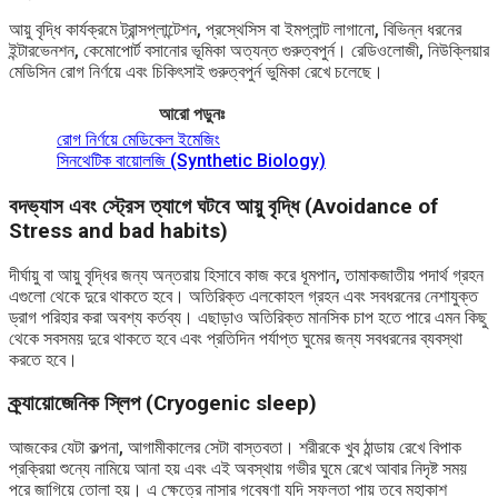
আয়ু বৃদ্ধি কার্যক্রমে ট্রান্সপ্লান্টেশন, প্রস্থেসিস বা ইমপ্লান্ট লাগানো, বিভিন্ন ধরনের
ইন্টারভেনশন, কেমোপোর্ট বসানোর ভূমিকা অত্যন্ত গুরুত্বপুর্ন। রেডিওলোজী, নিউক্লিয়ার
মেডিসিন রোগ নির্ণয়ে এবং চিকিৎসাই গুরুত্বপুর্ন ভুমিকা রেখে চলেছে।
আরো পড়ুনঃ
রোগ নির্ণয়ে মেডিকেল ইমেজিং
সিনথেটিক বায়োলজি (Synthetic Biology)
বদভ্যাস এবং স্ট্রেস ত্যাগে ঘটবে আয়ু বৃদ্ধি (Avoidance of
Stress and bad habits)
দীর্ঘায়ু বা আয়ু বৃদ্ধির জন্য অন্তরায় হিসাবে কাজ করে ধূমপান, তামাকজাতীয় পদার্থ গ্রহন
এগুলো থেকে দুরে থাকতে হবে। অতিরিক্ত এলকোহল গ্রহন এবং সবধরনের নেশাযুক্ত
ড্রাগ পরিহার করা অবশ্য কর্তব্য। এছাড়াও অতিরিক্ত মানসিক চাপ হতে পারে এমন কিছু
থেকে সবসময় দুরে থাকতে হবে এবং প্রতিদিন পর্যাপ্ত ঘুমের জন্য সবধরনের ব্যবস্থা
করতে হবে।
ক্র্যায়োজেনিক স্লিপ (Cryogenic sleep)
আজকের যেটা কল্পনা, আগামীকালের সেটা বাস্তবতা। শরীরকে খুব ঠান্ডায় রেখে বিপাক
প্রক্রিয়া শুন্যে নামিয়ে আনা হয় এবং এই অবস্থায় গভীর ঘুমে রেখে আবার নিদৃষ্ট সময়
পরে জাগিয়ে তোলা হয়। এ ক্ষেত্রে নাসার গবেষণা যদি সফলতা পায় তবে মহাকাশ