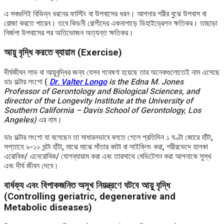
এ সবগুলিই বিভিন্ন ধরনের ফাস্টিং বা উপবাসের ধরন। আপনার শরীর বুঝে উপবাস বা
রোজা করতে পারেন। তবে কিডনী রোগীদের একনাগাড়ে ডিহাইড্রেশন ক্ষতিকর। তাছাড়া
নির্জলা উপবাসের পর অতিভোজন অত্যন্ত ক্ষতিকর।
আয়ু বৃদ্ধি করতে ব্যায়াম (Exercise)
দীর্ঘজীবন লাভ বা আয়ুবৃদ্ধির জন্য যেসব গবেষণা হয়েছে তার অনেকগুলোতেই নাম এসেছে
ডাঃ ভল্টার লংগো (
Dr. Valter Longo
is the Edna M. Jones
Professor of Gerontology and Biological Sciences, and
director of the Longevity Institute at the University of
Southern California – Davis School of Gerontology, Los
Angeles)
এর নাম।
ডাঃ ভল্টার লংগো যা বলেছেন তা সাধারনভাবে বলতে গেলে প্রতিদিন ১ ঘণ্টা জোরে হাঁটা,
সপ্তাহে ৯-১০ ঘন্টা হাঁটা, মাঝে মাঝে সাঁতার কাটা বা সাইক্লিং করা, শরীরভেদে হালকা
এরোবিক/ এনেরোবিক/ যোগব্যায়াম করা এবং তারসাথে মেডিটেশন করা আপনাকে সুস্থ
এবং দীর্ঘ জীবন দেবে।
বার্ধক্য এবং বিপাকজনিত অসূখ নিয়ন্ত্রণে ঘটবে আয়ু বৃদ্ধি
(Controlling geriatric, degenerative and
Metabolic diseases)