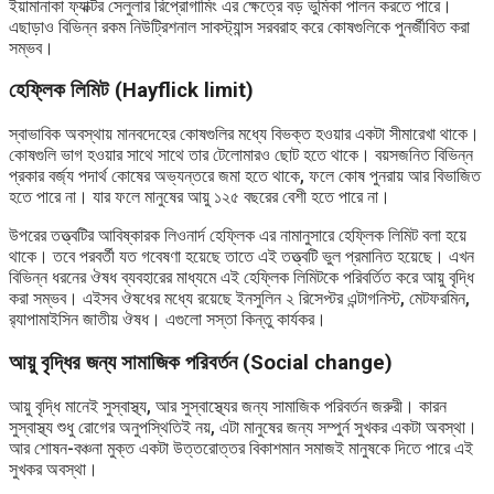
ইয়ামানাকা ফ্যাক্টর সেলুলার রিপ্রোগামিং এর ক্ষেত্রে বড় ভুমিকা পালন করতে পারে।
এছাড়াও বিভিন্ন রকম নিউট্রিশনাল সাবস্ট্যান্স সরবরাহ করে কোষগুলিকে পুনর্জীবিত করা
সম্ভব।
হেফ্লিক লিমিট (Hayflick limit)
স্বাভাবিক অবস্থায় মানবদেহের কোষগুলির মধ্যে বিভক্ত হওয়ার একটা সীমারেখা থাকে।
কোষগুলি ভাগ হওয়ার সাথে সাথে তার টেলোমারও ছোট হতে থাকে। বয়সজনিত বিভিন্ন
প্রকার বর্জ্য পদার্থ কোষের অভ্যন্তরে জমা হতে থাকে, ফলে কোষ পুনরায় আর বিভাজিত
হতে পারে না। যার ফলে মানুষের আয়ু ১২৫ বছরের বেশী হতে পারে না।
উপরের তত্ত্বটির আবিষ্কারক লিওনার্দ হেফ্লিক এর নামানুসারে হেফ্লিক লিমিট বলা হয়ে
থাকে। তবে পরবর্তী যত গবেষণা হয়েছে তাতে এই তত্ত্বটি ভুল প্রমানিত হয়েছে। এখন
বিভিন্ন ধরনের ঔষধ ব্যবহারের মাধ্যমে এই হেফ্লিক লিমিটকে পরিবর্তিত করে আয়ু বৃদ্ধি
করা সম্ভব। এইসব ঔষধের মধ্যে রয়েছে ইনসুলিন ২ রিসেপ্টর এন্টাগনিস্ট, মেটফরমিন,
র‍্যাপামাইসিন জাতীয় ঔষধ। এগুলো সস্তা কিন্তু কার্যকর।
আয়ু বৃদ্ধির জন্য সামাজিক পরিবর্তন (Social change)
আয়ু বৃদ্ধি মানেই সুস্বাস্থ্য, আর সুস্বাস্থ্যের জন্য সামাজিক পরিবর্তন জরুরী। কারন
সুস্বাস্থ্য শুধু রোগের অনুপস্থিতিই নয়, এটা মানুষের জন্য সম্পুর্ন সুখকর একটা অবস্থা।
আর শোষন-বঞ্চনা মুক্ত একটা উত্তরোত্তর বিকাশমান সমাজই মানুষকে দিতে পারে এই
সুখকর অবস্থা।