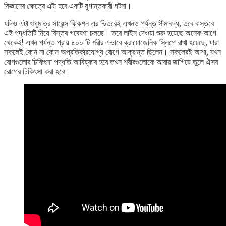
বিজ্ঞানের ক্ষেত্রে এটা হবে একটি যুগান্তকারী ঘটনা।
যদিও এটা শুধুমাত্র সায়েন্স ফিকশন এর ভিতরেই এখনও পর্যন্ত সীমাবদ্ধ, তবে বাস্তবে
এই পদ্ধতিটি নিয়ে বিস্তর গবেষণা চলছে। তবে লাইন দেওয়া শুরু হয়েছে অনেক আগে
থেকেই! এখন পর্যন্ত প্রায় ৪০০ টি শরীর এভাবে ক্রায়োজেনিক স্লিপে রাখা হয়েছে, যারা
সকলেই কোন না কোন অপ্রতিকারযোগ্য রোগে আক্রান্ত ছিলেন। সকলেরই আশা, যখন
রোগগুলোর চিকিৎসা পদ্ধতি আবিষ্কার হবে তখন শরীরগুলোকে আবার জাগিয়ে তুলে ঐসব
রোগের চিকিৎসা করা হবে।