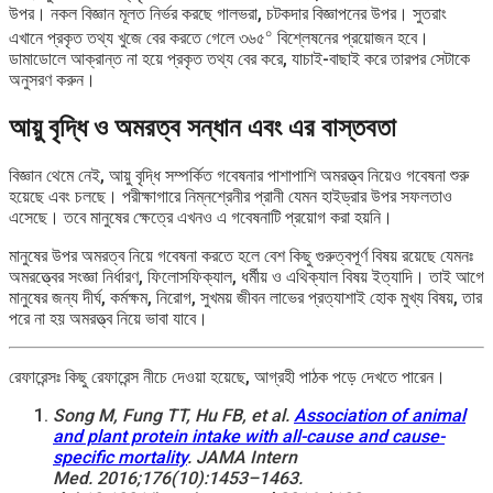
উপর। নকল বিজ্ঞান মূলত নির্ভর করছে গালভরা, চটকদার বিজ্ঞাপনের উপর। সুতরাং
০
এখানে প্রকৃত তথ্য খুজে বের করতে গেলে ৩৬৫
বিশ্লেষনের প্রয়োজন হবে।
ডামাডোলে আক্রান্ত না হয়ে প্রকৃত তথ্য বের করে, যাচাই-বাছাই করে তারপর সেটাকে
অনুসরণ করুন।
আয়ু ‍বৃদ্ধি ও অমরত্ব সন্ধান এবং এর বাস্তবতা
বিজ্ঞান থেমে নেই, আয়ু ‍বৃদ্ধি সম্পর্কিত গবেষনার পাশাপাশি অমরত্ত্ব নিয়েও গবেষনা শুরু
হয়েছে এবং চলছে। পরীক্ষাগারে নিম্নশ্রেনীর প্রানী যেমন হাইড্রার উপর সফলতাও
এসেছে। তবে মানুষের ক্ষেত্রে এখনও এ গবেষনাটি প্রয়োগ করা হয়নি।
মানুষের উপর অমরত্ব নিয়ে গবেষনা করতে হলে বেশ কিছু গুরুত্বপূর্ণ বিষয় রয়েছে যেমনঃ
অমরত্ত্বের সংজ্ঞা নির্ধারণ, ফিলোসফিক্যাল, ধর্মীয় ও এথিক্যাল বিষয় ইত্যাদি। তাই আগে
মানুষের জন্য দীর্ঘ, কর্মক্ষম, নিরোগ, সুখময় জীবন লাভের প্রত্যাশাই হোক মুখ্য বিষয়, তার
পরে না হয় অমরত্ত্ব নিয়ে ভাবা যাবে।
রেফারেন্সঃ কিছু রেফারেন্স নীচে দেওয়া হয়েছে, আগ্রহী পাঠক পড়ে দেখতে পারেন।
Song M, Fung TT, Hu FB, et al.
Association of animal
and plant protein intake with all-cause and cause-
specific mortality
. JAMA Intern
Med. 2016;176(10):1453–1463.