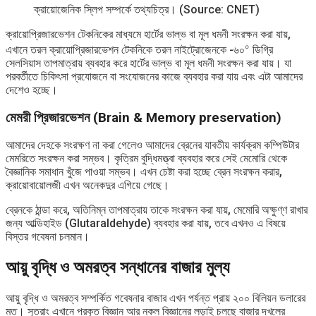
ক্রায়োজেনিক স্লিপ সম্পর্কে তথ্যচিত্র। (Source: CNET)
ক্রায়োপ্রিজারভেশন টেকনিকের মাধ্যমে হার্টের ভাল্ভ বা মূল ধমনী সংরক্ষন করা যায়,
০
এখানে তরল ক্রায়োপ্রিজারভেশন টেকনিকে তরল নাইট্রোজেনকে -৬০
ডিগ্রি
সেলসিয়াস তাপমাত্রায় ব্যবহার করে হার্টের ভাল্ভ বা মূল ধমনী সংরক্ষন করা যায়। যা
পরবর্তীতে চিকিৎসা প্রযোজনে বা সংযোজনের কাজে ব্যবহার করা যায় এবং এটা আমাদের
দেশেও হচ্ছে।
মেমরী প্রিজারভেশন (Brain & Memory preservation)
আমাদের দেহকে সংরক্ষণ না করা গেলেও আমাদের ব্রেনের যাবতীয় কার্যক্রম কম্পিউটার
মেমরিতে সংরক্ষন করা সম্ভব। কৃত্রিম বুদ্ধিমত্ত্বা ব্যবহার করে সেই মেমোরি থেকে
বৈজ্ঞানিক সমাধান খুঁজে পাওয়া সম্ভব। এখন চেষ্টা করা হচ্ছে ব্রেন সংরক্ষন করার,
ক্রায়োবায়োলজী এখন অনেকদুর এগিয়ে গেছে।
ব্রেনকে ঠান্ডা করে, অতিনিম্ন তাপমাত্রায় তাকে সংরক্ষন করা যায়, মেমোরি অক্ষুণ্ণ রাখার
জন্য আল্ডিহাইড (Glutaraldehyde) ব্যবহার করা যায়, তবে এখনও এ বিষয়ে
বিস্তর গবেষনা চলমান।
আয়ু বৃদ্ধি ও অমরত্ব সন্ধানের বাজার মুল্য
আয়ু বৃদ্ধি ও অমরত্ব সম্পর্কিত গবেষনার বাজার এখন পর্যন্ত প্রায় ২০০ বিলিয়ন ডলারের
মত। সুতরাং এখানে প্রকৃত বিজ্ঞান আর নকল বিজ্ঞানের লড়াই চলছে বাজার দখলের