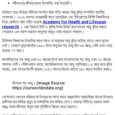
নবীনত্বের জীনগুলোকে উৎসাহিত করা ইত্যাদি।
বর্তমানে গড়ে উঠেছে বিভিন্ন সংগঠন যারা লগ্নি করছে আয়ু বৃদ্ধি সম্পর্কিত যাবতীয়
গবেষণায়। ২০১৯ সালের ফেব্রুয়ারী মাসে আমেরিকা এবং ইউরোপের বিশিষ্ট বিজ্ঞানীদের
নিয়ে বোস্টনে গঠন গঠিত হয়েছে
Academy for Health and Lifespan
research
। এরা প্রথমে ইস্ট ও কৃমির উপর রিসার্চ করে তাদের আয়ু বৃদ্ধি করতে
পেরেছেন এবং আশা করছেন মানুষের আয়ুও তারা বাড়াতে পারবেন।
চিকিৎসা বিজ্ঞানের উন্নতির সাথে সাথে যে মানুষের আয়ু বৃদ্ধি ঘটেছে তাতে কোন সন্দেহ
নেই। যেখানে যুক্তরাস্ট্রে ১৯৫০ সালে মানুষের গড় আয়ু ছিল ৬৮ বছর, সেটা এখন বেড়ে
হয়েছে ৭৭ বছর।
জাপানিজদের গড় আয়ু এখন ৯০ বছরের উর্ধে আর বাংলাদেশের গড় আয়ু এখন ৭০ বছরের
সামান্য বেশী। পরিসংখ্যান বলছে আমেরিকানদের গড় আয়ু প্রতিবছর ১.৫ বছর করে বৃদ্ধি
পাচ্ছে, এবং তাদের টার্গেট রয়েছে ২০৫০ সালের ভিতর এটাকে ১৫০ বছরে উন্নীত করার।
বিশ্বের গড় আয়ূ। (Image Source:
https://ourworldindata.org)
যোগাযোগ ক্ষেত্রে পরিবহণের উন্নয়নের সাথে সাথে যন্ত্রচালিত স্বয়ংক্রিয় যানের উন্নয়ন
দুর্ঘটনার হার কমিয়ে মৃত্যু বা অঙ্গহানির হার কমিয়ে দেবে। তাছাড়া বিভিন্ন প্রকার আধা-
যন্ত্র, আধা-জীবন্ত মানুষ সারা পৃথিবীতে বিচরন করে বেড়াবে।