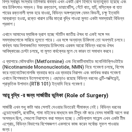
বিশ্ব স্বাস্থ্য সংস্থার তালিকায় বার্ধক্য এখন একটা রোগ হিসাবে অন্তর্ভুক্ত হয়েছে এবং
যার চিকিৎসাও সম্ভব। উচ্চ রক্তচাপ, ডায়াবেটিস, গেঁটে বাত, হার্ট, মস্তিষ্ক বা হাত
পায়ের রক্তনালী ব্লক হয়ে যাওয়া, বিভিন্ন অঙ্গপ্রত্যঙ্গ যেমন কিডনী, চক্ষু ইত্যাদি
আক্রান্ত হওয়া, রক্তে খারাপ চর্বির মাত্রা বৃদ্ধি পাওয়া মুলত একটা সমস্যারই বিভিন্ন
প্রকাশ।
এখানে আমাদের ম্যাজিক ড্রাগ হচ্ছে স্টাটিন জাতীয় ঔষধ যা একই সঙ্গে সব
সমস্যাগুলোকে সারিয়ে তুলতে পারে। এর সঙ্গে অন্যান্য চিকিৎসা তো অবশ্যই চলবে।
বার্ধক্য আর বিপাকজনিত সমস্যার চিকিৎসায় এরকম আরো বিভিন্ন ধরনের ঔষধ
আবিষ্কারের চেস্টা চলছে, যা মূলত বার্ধক্যের মূলে যে কারন তা সমাধান করবে।
এ ব্যাপারে মেটফরমিন (Metformine) এবং নিকোটিনামাইড মনোনিউক্লিওটাইড
(Nicotinamide Mononucleotide, NMN) নিয়ে গবেষণা চলছে, বিশেষ
করে ন্যানোটেকনোলজি ব্যবহার করে এর ব্যবহার নিরাপদ এবং কার্যকর করার গবেষণা
এখানে বিশেষভাবে উল্লেখযোগ্য। এছাড়াও রয়েছে বিভিন্ন ধরনের এন্টি-অক্সিডেন্ট,
প্রাকৃতিক উপাদান (RTB 101) ইত্যাদি নিয়ে গবেষণা।
আয়ু বৃদ্ধি -র জন্য সার্জারীর ভূমিকা (Role of Surgery)
সার্জারী এখন শুধু কাটা আর সেলাই দেওয়ার ভিতরেই সীমাবদ্ধ নেই। বিভিন্ন ধরনের
এন্ডোস্কোপি, রবোটিক, গামা নাইফের মাধ্যমে কম টিস্যু নষ্ট করে যেসব সার্জারী আগে করা
অসম্ভব ছিল, সেগুলো নিরাপদে করা সম্ভব হচ্ছে। মেডিক্যাল সায়েন্স এখন একটা টীম
এপ্রোচ, বিভিন্ন বিভাগের বিশেষজ্ঞগণ একসাথে কাজ করেন সর্বোচ্চ সুফল পাওয়ার
জন্য।